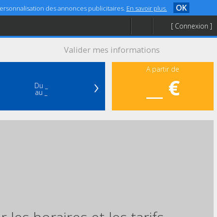
OK
 personnalisation des annonces publicitaires.
En savoir plus.
[ Connexion ]
Valider mes informations
A partir de
›
__ €
Du _
au _