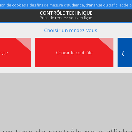
sation de cookies à des fins de mesure d'audience, d'analyse du trafic, et de
CONTRÔLE TECHNIQUE
Prise de rendez-vous en ligne
Choisir un rendez-vous
‹
ergie
Choisir le contrôle