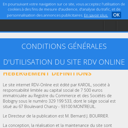
En poursuivant votre navigation sur ce site, vous acceptez l'utilisation de
cookies à des fins de mesure d'audience, d'analyse du trafic, et de
OK
personnalisation des annonces publicitaires.
En savoir plus.
Accueil
Aide
Mentions légales
CONDITIONS GÉNÉRALES
D'UTILISATION DU SITE RDV ONLINE
ARTICLE 1 – ÉDITEUR, CRÉATION ET
HÉBERGEMENT DÉFINITIONS
Le site internet RDV-Online est édité par KAROIL, société à
responsabilité limitée au capital social de 7 500 euros
immatriculée au Registre du Commerce et des Sociétés de
Bobigny sous le numéro 329 199 533, dont le siège social est
situé au 67 Boulevard Chanzy - 93100 MONTREUIL.
Le Directeur de la publication est M. Bernard J. BOURRIER.
La conception, la réalisation et la maintenance du site sont